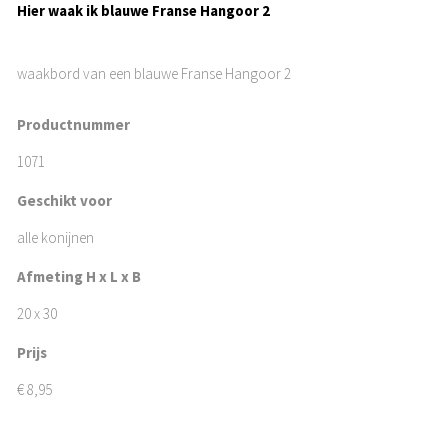
Hier waak ik blauwe Franse Hangoor 2
waakbord van een blauwe Franse Hangoor 2
Productnummer
1071
Geschikt voor
alle konijnen
Afmeting H x L x B
20 x 30
Prijs
€
8,95