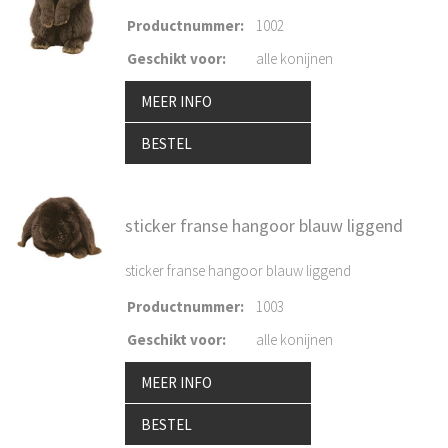
Productnummer
:
1002
Geschikt voor
:
alle konijnen
MEER INFO
BESTEL
sticker franse hangoor blauw liggend
sticker franse hangoor blauw liggend
Productnummer
:
1003
Geschikt voor
:
alle konijnen
MEER INFO
BESTEL