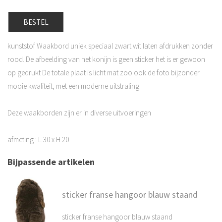
BESTEL
kunststof Waakbord uniek speciaal zwart wit laten afdrukken zonder
rood. De afbeelding van het konijn is geen sticker het is er gewoon
op gedrukt De totale plaat is licht mat zoo ook de foto bijzonder
mooie kwaliteit, met een moderne uitstraling.
Deze waakborden zijn er in diverse uitvoeringen
afmeting : L 30 x H 20
Bijpassende artikelen
sticker franse hangoor blauw staand
sticker franse hangoor blauw staand