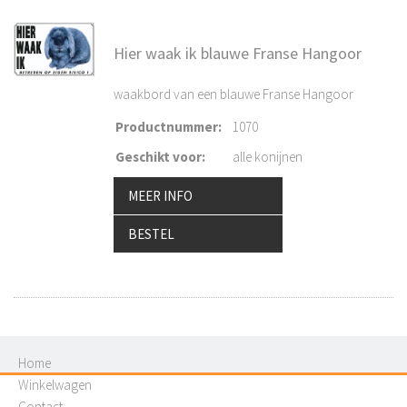
Hier waak ik blauwe Franse Hangoor
waakbord van een blauwe Franse Hangoor
Productnummer
:
1070
Geschikt voor
:
alle konijnen
MEER INFO
BESTEL
Home
Winkelwagen
Contact