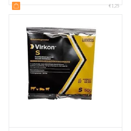
€
1,25