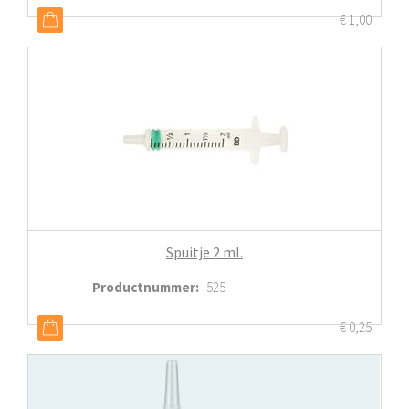
€
1,00
Spuitje 2 ml.
Productnummer
:
525
€
0,25