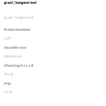
graaf / hangmat mat
graaf / hangmat mat
Productnummer
1106
Geschikt voor
alle konijnen
Afmeting H x L x B
40 x 28
Prijs
€
5,95