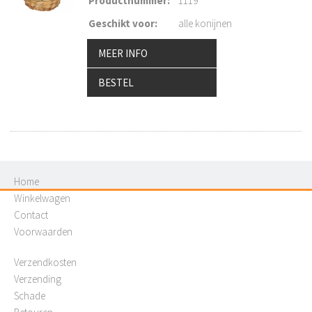
Productnummer
:
1119
Geschikt voor
:
alle konijnen
MEER INFO
BESTEL
Home
Winkelwagen
Contact
Voorwaarden
Verzendkosten
Verzending
Schade