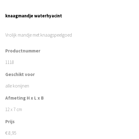
knaagmandje waterhyacint
Vrolijk mandje met knaagspeelgoed
Productnummer
1118
Geschikt voor
alle konijnen
Afmeting H x L x B
12 x 7 cm
Prijs
€
8,95