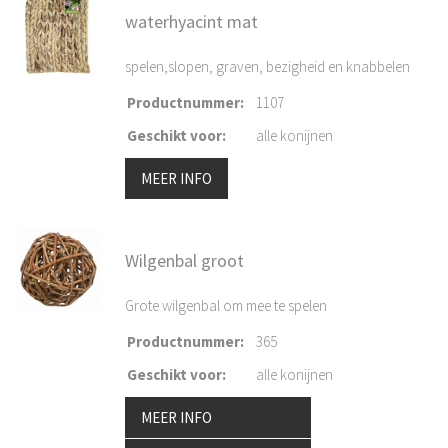
waterhyacint mat
spelen,slopen, graven, bezigheid en knabbelen
Productnummer
:
1107
Geschikt voor
:
alle konijnen
MEER INFO
Wilgenbal groot
Grote wilgenbal om mee te spelen
Productnummer
:
365
Geschikt voor
:
alle konijnen
MEER INFO