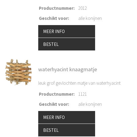
Productnummer
:
2012
Geschikt voor
:
alle konijnen
MEER INFO
BESTEL
waterhyacint knaagmatje
leuk grof gevlochten matje van waterhyacint
Productnummer
:
1121
Geschikt voor
:
alle konijnen
MEER INFO
BESTEL