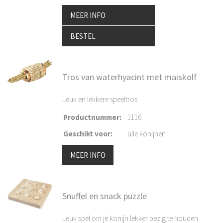
MEER INFO
BESTEL
Tros van waterhyacint met maiskolf
Leuk en lekkere speeltros
Productnummer
:
1116
Geschikt voor
:
alle konijnen
MEER INFO
Snuffel en snack puzzle
Leuk spel om je konijn lekker bezig te houden