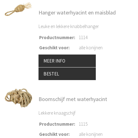
Hanger waterhyacint en maisblad
Leuke en lekkere knabbelhanger
Productnummer
:
1114
Geschikt voor
:
alle konijnen
MEER INFO
BESTEL
Boomschijf met waterhyacint
Lekkere knaagschijf
Productnummer
:
1115
Geschikt voor
:
alle konijnen