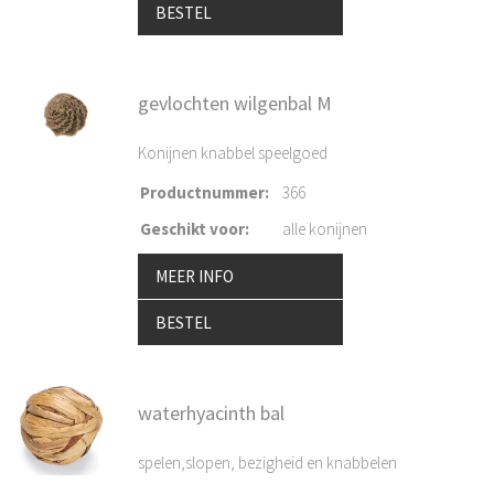
BESTEL
gevlochten wilgenbal M
Konijnen knabbel speelgoed
Productnummer
:
366
Geschikt voor
:
alle konijnen
MEER INFO
BESTEL
waterhyacinth bal
spelen,slopen, bezigheid en knabbelen