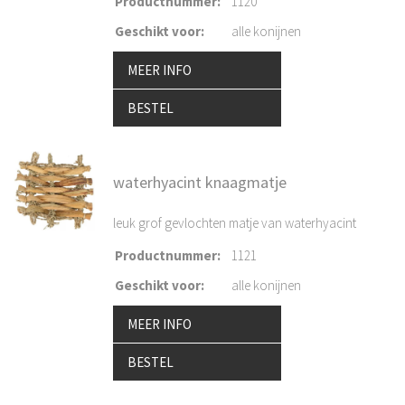
Productnummer
:
1120
Geschikt voor
:
alle konijnen
MEER INFO
BESTEL
waterhyacint knaagmatje
leuk grof gevlochten matje van waterhyacint
Productnummer
:
1121
Geschikt voor
:
alle konijnen
MEER INFO
BESTEL