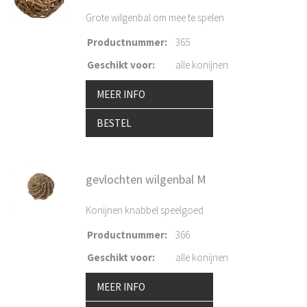
Grote wilgenbal om mee te spelen
Productnummer
:
365
Geschikt voor
:
alle konijnen
MEER INFO
BESTEL
gevlochten wilgenbal M
Konijnen knabbel speelgoed
Productnummer
:
366
Geschikt voor
:
alle konijnen
MEER INFO