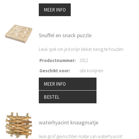
MEER INFO
Snuffel en snack puzzle
Leuk spel om je konijn lekker bezig te houden
Productnummer
:
2012
Geschikt voor
:
alle konijnen
MEER INFO
BESTEL
waterhyacint knaagmatje
leuk grof gevlochten matje van waterhyacint