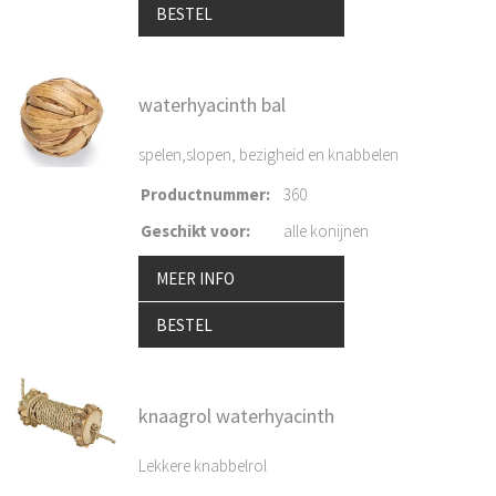
BESTEL
waterhyacinth bal
spelen,slopen, bezigheid en knabbelen
Productnummer
:
360
Geschikt voor
:
alle konijnen
MEER INFO
BESTEL
knaagrol waterhyacinth
Lekkere knabbelrol