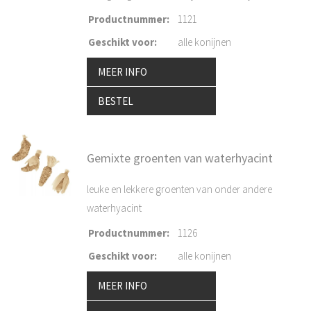
Productnummer
:
1121
Geschikt voor
:
alle konijnen
MEER INFO
BESTEL
Gemixte groenten van waterhyacint
leuke en lekkere groenten van onder andere
waterhyacint
Productnummer
:
1126
Geschikt voor
:
alle konijnen
MEER INFO