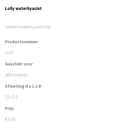
Lolly waterhyacint
Lekkere waterhyacint lolly
Productnummer
1123
Geschikt voor
alle konijnen
Afmeting H x L x B
13 x 3.5
Prijs
€
4,95