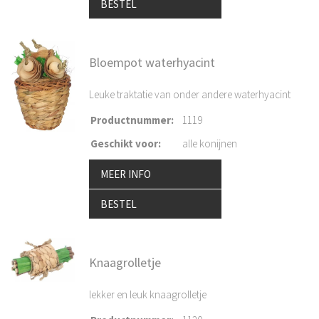
BESTEL
Bloempot waterhyacint
Leuke traktatie van onder andere waterhyacint
Productnummer
:
1119
Geschikt voor
:
alle konijnen
MEER INFO
BESTEL
Knaagrolletje
lekker en leuk knaagrolletje