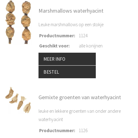
Marshmallows waterhyacint
Leuke marshmallows op een stokje
Productnummer
:
1124
Geschikt voor
:
alle konijnen
MEER INFO
BESTEL
Gemixte groenten van waterhyacint
leuke en lekkere groenten van onder andere
waterhyacint
Productnummer
:
1126