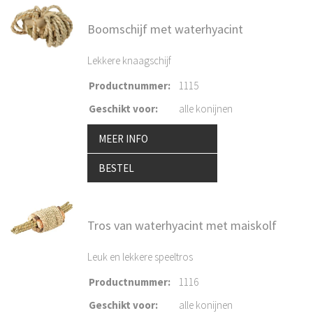
Boomschijf met waterhyacint
Lekkere knaagschijf
Productnummer
:
1115
Geschikt voor
:
alle konijnen
MEER INFO
BESTEL
Tros van waterhyacint met maiskolf
Leuk en lekkere speeltros
Productnummer
:
1116
Geschikt voor
:
alle konijnen