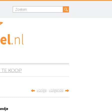
 TE KOOP
vorige
volgende
andje