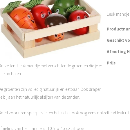
Leuk mandje 
Productnu
Geschikt v
Afmeting H 
Prijs
Ontzettend leuk mandje met verschillende groenten die je er
it kan halen.
De groenten zijn volledig natuurlijk en eetbaar. Ook dragen
e bij aan het natuurlijk afslijten van de tanden.
oed voor uren speelplezier en het ziet er ook nog eens ontzettend leuk uit 
fmeting van het mandje is : 10.5 l x 7 b x 3.5 hoog