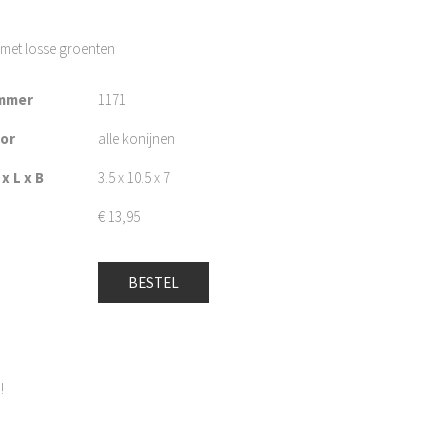
met losse groenten
mmer
1171
oor
alle konijnen
x L x B
3.5 x 10.5 x 7
€
13,95
BESTEL
!