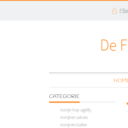
Mij
HOM
CATEGORIE
konijn hop agililty
konijnen advies
konijnen ballen