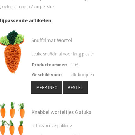
roeten zijn circa 2 cm per stuk
Bijpassende artikelen
Snuffelmat Wortel
Leuke snuffelmat voor lang plezier
Productnummer
:
1169
Geschikt voor
:
alle konijnen
MEER INFO
BESTEL
Knabbel worteltjes 6 stuks
6 stuks per verpakking