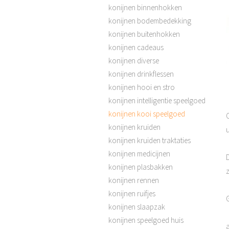
konijnen binnenhokken
konijnen bodembedekking
konijnen buitenhokken
konijnen cadeaus
konijnen diverse
konijnen drinkflessen
konijnen hooi en stro
konijnen intelligentie speelgoed
konijnen kooi speelgoed
konijnen kruiden
u
konijnen kruiden traktaties
konijnen medicijnen
konijnen plasbakken
z
konijnen rennen
konijnen ruifjes
G
konijnen slaapzak
konijnen speelgoed huis
a