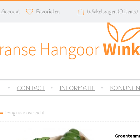
n Account
Favorieten
Winkelwagen (
0
items)
E
CONTACT
INFORMATIE
KONIJNEN
terug naar overzicht
Groentenm