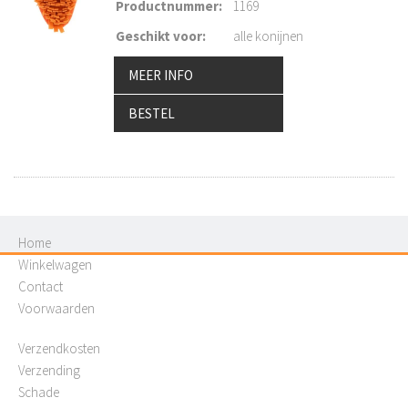
Productnummer
:
1169
Geschikt voor
:
alle konijnen
MEER INFO
BESTEL
Home
Winkelwagen
Contact
Voorwaarden
Verzendkosten
Verzending
Schade