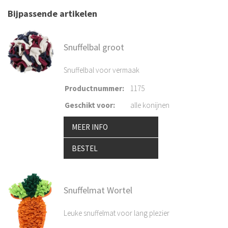
Bijpassende artikelen
Snuffelbal groot
Snuffelbal voor vermaak
Productnummer
:
1175
Geschikt voor
:
alle konijnen
MEER INFO
BESTEL
Snuffelmat Wortel
Leuke snuffelmat voor lang plezier