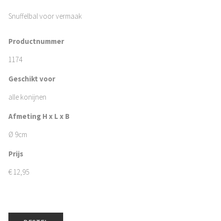
Snuffelbal voor vermaak
Productnummer
1174
Geschikt voor
alle konijnen
Afmeting H x L x B
Ø 9cm
Prijs
€
12,95