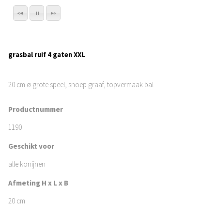
grasbal ruif 4 gaten XXL
20 cm ø grote speel, snoep graaf, topvermaak bal
Productnummer
1190
Geschikt voor
alle konijnen
Afmeting H x L x B
20 cm