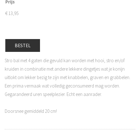
Prijs
€
13,95
BESTEL
Stro bal met 4 gaten die gevuld kan worden met hooi, stro en/of
kruiden in combinatie met andere lekkere dingetjes wat je konijn
uitlokt om lekker bezig te zijn met knabbelen, graven en grabbelen.
Een prima vermaak wat volledig geconsumeerd mag worden.
Gegarandeerd uren speelplezier. Echt een aanrader.
Doorsnee gemiddeld 20 cm!