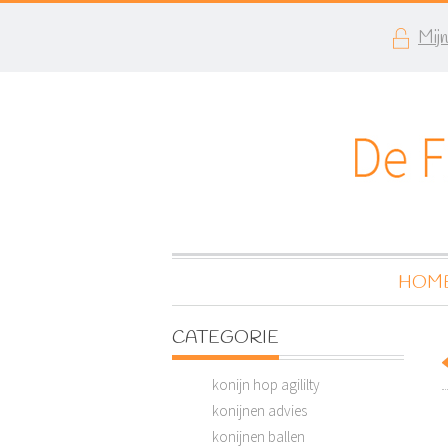
Mij
HOM
CATEGORIE
konijn hop agililty
konijnen advies
konijnen ballen