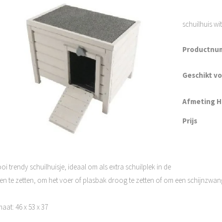
schuilhuis wit
Productnu
Geschikt v
Afmeting H 
Prijs
oi trendy schuilhuisje, ideaal om als extra schuilplek in de
ren te zetten, om het voer of plasbak droog te zetten of om een schijnzwa
aat: 46 x 53 x 37