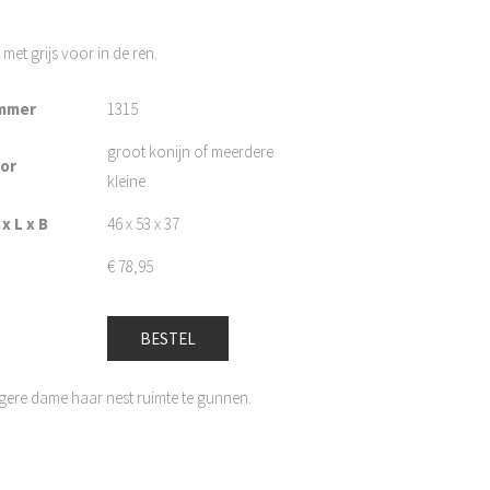
 met grijs voor in de ren.
mmer
1315
groot konijn of meerdere
oor
kleine
x L x B
46 x 53 x 37
€
78,95
BESTEL
ngere dame haar nest ruimte te gunnen.