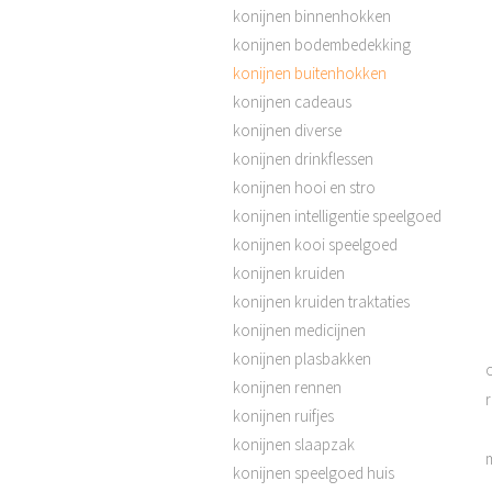
konijnen binnenhokken
konijnen bodembedekking
konijnen buitenhokken
konijnen cadeaus
konijnen diverse
konijnen drinkflessen
konijnen hooi en stro
konijnen intelligentie speelgoed
konijnen kooi speelgoed
konijnen kruiden
konijnen kruiden traktaties
konijnen medicijnen
konijnen plasbakken
o
konijnen rennen
konijnen ruifjes
konijnen slaapzak
m
konijnen speelgoed huis