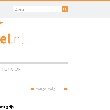
 TE KOOP
vorige
volgende
 wit grijs