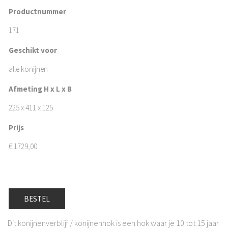
Productnummer
171
Geschikt voor
alle konijnen
Afmeting H x L x B
225 x 411 x 125
Prijs
€
1729,00
BESTEL
Dit konijnenverblijf / konijnenhok is een hok waar je 10 tot 15 jaar