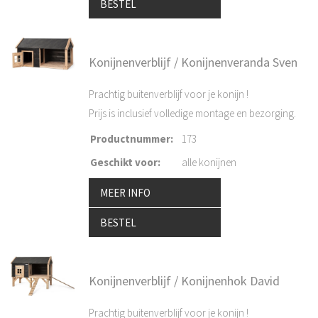
BESTEL
Konijnenverblijf / Konijnenveranda Sven
Prachtig buitenverblijf voor je konijn !
Prijs is inclusief volledige montage en bezorging.
Productnummer
:
173
Geschikt voor
:
alle konijnen
MEER INFO
BESTEL
Konijnenverblijf / Konijnenhok David
Prachtig buitenverblijf voor je konijn !