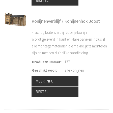
BESTEL
Konijnenverblijf / Konijnenhok Joost
Prachtig buitenverblijf voor je konijn !
Wordt geleverd in kant en klare panelen inclusief
alle montagematerialen die makkelijk te monteren
zijn en met een duidelijke handleiding
Productnummer
:
177
Geschikt voor
:
alle konijnen
MEER INFO
BESTEL