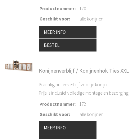
Productnummer
:
170
Geschikt voor
:
alle konijnen
MEER INFO
BESTEL
Konijnenverblijf / Konijnenhok Ties XXL
Prachtig buitenverblijf voor je konijn !
Prijs is inclusief volledige montage en bezorging.
Productnummer
:
172
Geschikt voor
:
alle konijnen
MEER INFO