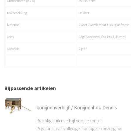
Grondmaten (B x D)
397 x 97 cm
Dakbedekking
Dakleer
Materiaal
Zwart Zweeds rabat + Douglas frame
Gaas
Gegalvaniseerd 19 x 19 x 1,45 mm
Garantie
2 jaar
Bijpassende artikelen
konijnenverblijf / Konijnenhok Dennis
Prachtig buitenverblijf voor je konijn !
Prijs is inclusief volledige montage en bezorging.