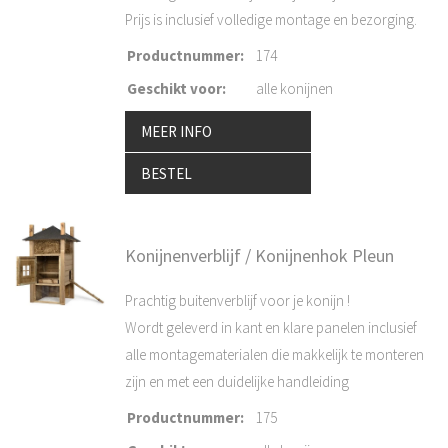
Prijs is inclusief volledige montage en bezorging.
Productnummer
:
174
Geschikt voor
:
alle konijnen
MEER INFO
BESTEL
Konijnenverblijf / Konijnenhok Pleun
Prachtig buitenverblijf voor je konijn !
Wordt geleverd in kant en klare panelen inclusief
alle montagematerialen die makkelijk te monteren
zijn en met een duidelijke handleiding
Productnummer
:
175