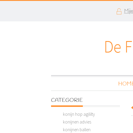
Mij
HOM
CATEGORIE
konijn hop agililty
konijnen advies
konijnen ballen