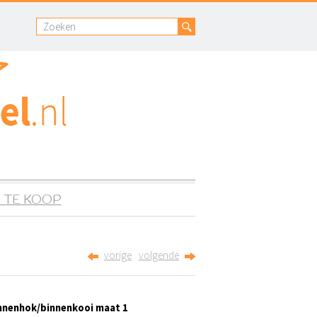
 TE KOOP
vorige
volgende
innenhok/binnenkooi maat 1