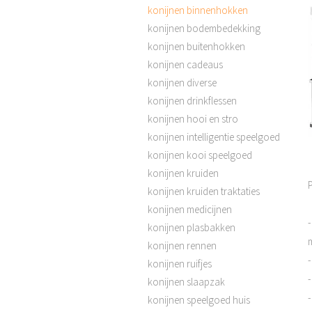
konijnen binnenhokken
konijnen bodembedekking
konijnen buitenhokken
konijnen cadeaus
konijnen diverse
konijnen drinkflessen
konijnen hooi en stro
konijnen intelligentie speelgoed
konijnen kooi speelgoed
konijnen kruiden
konijnen kruiden traktaties
konijnen medicijnen
-
konijnen plasbakken
m
konijnen rennen
konijnen ruifjes
konijnen slaapzak
konijnen speelgoed huis