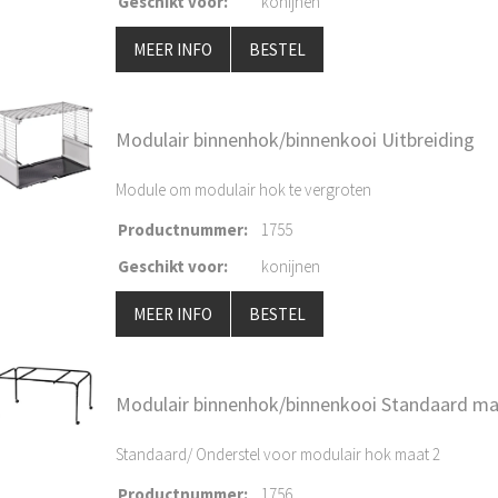
Geschikt voor
:
konijnen
MEER INFO
BESTEL
Modulair binnenhok/binnenkooi Uitbreiding
Module om modulair hok te vergroten
Productnummer
:
1755
Geschikt voor
:
konijnen
MEER INFO
BESTEL
Modulair binnenhok/binnenkooi Standaard ma
Standaard/ Onderstel voor modulair hok maat 2
Productnummer
:
1756