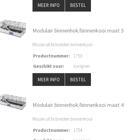
MEER INFO
BESTEL
Modulair binnenhok/binnenkooi maat 3
Mooie uit te breiden binnenkooi
Productnummer
:
1753
Geschikt voor
:
konijnen
MEER INFO
BESTEL
Modulair binnenhok/binnenkooi maat 4
Mooie uit te breiden binnenkooi
Productnummer
:
1754