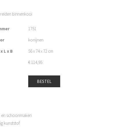
 breiden binnenkooi
mmer
1751
oor
konijnen
x L x B
56 x 74 x 72 cm
€
114,95
BESTEL
ud en schoonmaken.
g kunststof