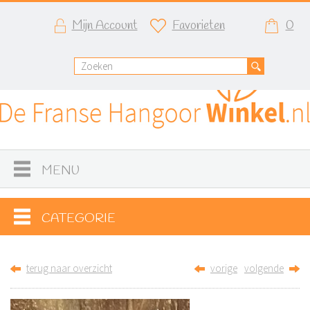
Mijn Account
Favorieten
0
MENU
CATEGORIE
terug naar overzicht
vorige
volgende