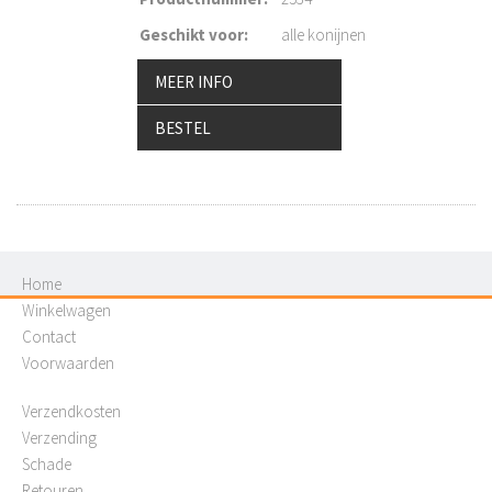
Geschikt voor
:
alle konijnen
MEER INFO
BESTEL
Home
Winkelwagen
Contact
Voorwaarden
Verzendkosten
Verzending
Schade
Retouren