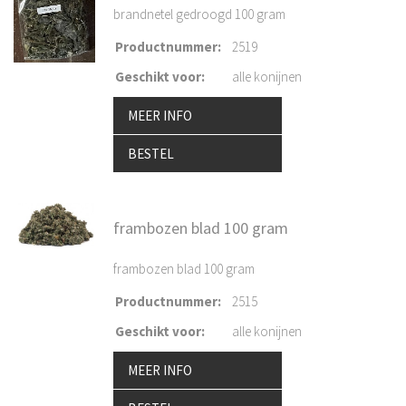
brandnetel gedroogd 100 gram
Productnummer
:
2519
Geschikt voor
:
alle konijnen
MEER INFO
BESTEL
frambozen blad 100 gram
frambozen blad 100 gram
Productnummer
:
2515
Geschikt voor
:
alle konijnen
MEER INFO