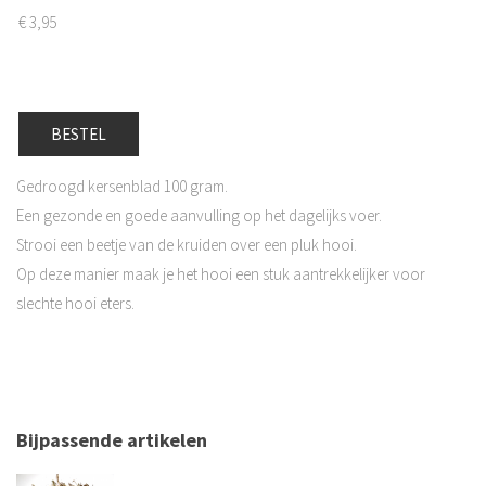
€
3,95
BESTEL
Gedroogd kersenblad 100 gram.
Een gezonde en goede aanvulling op het dagelijks voer.
Strooi een beetje van de kruiden over een pluk hooi.
Op deze manier maak je het hooi een stuk aantrekkelijker voor
slechte hooi eters.
Bijpassende artikelen