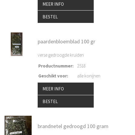
MEER INFO
BESTEL
paardenbloemblad 100 gr
verse gedroogde kruiden
Productnummer
:
2518
Geschikt voor
:
alle konijnen
MEER INFO
BESTEL
brandnetel gedroogd 100 gram