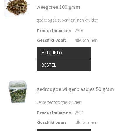
weegbree 100 gram
gedroogde super konijnen kruiden
Productnummer
:
2516
Geschikt voor
:
alle konijnen
MEER INFO
BESTEL
gedroogde wilgenblaadjes 50 gram
verse gedroogde kruiden
Productnummer
:
2517
Geschikt voor
:
alle konijnen