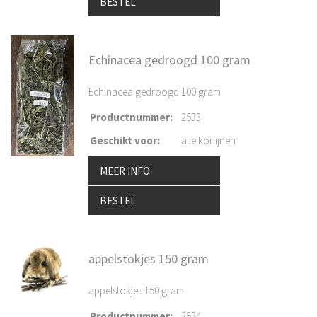
BESTEL
Echinacea gedroogd 100 gram
Echinacea gedroogd 100 gram
Productnummer
:
2533
Geschikt voor
:
alle konijnen
MEER INFO
BESTEL
appelstokjes 150 gram
appelstokjes 150 gram
Productnummer
:
2534