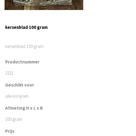
kersenblad 100 gram
kersenblad 100 gram
Productnummer
2531
Geschikt voor
alle konijnen
Afmeting H x L x B
100 gram
Prijs