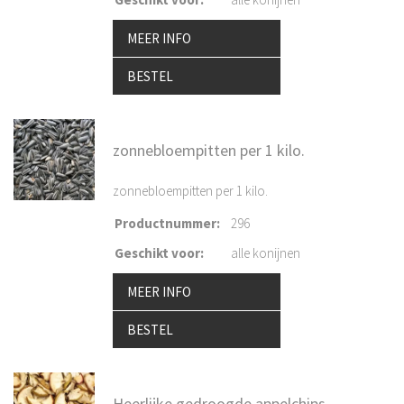
MEER INFO
BESTEL
zonnebloempitten per 1 kilo.
zonnebloempitten per 1 kilo.
Productnummer
:
296
Geschikt voor
:
alle konijnen
MEER INFO
BESTEL
Heerlijke gedroogde appelchips