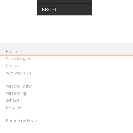
BESTEL
Home
Winkelwagen
Contact
Voorwaarden
Verzendkosten
Verzending
Schade
Retouren
Konijnen te koop