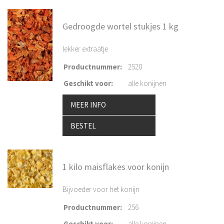
Gedroogde wortel stukjes 1 kg
lekker extraatje
Productnummer
:
2520
Geschikt voor
:
alle konijnen
MEER INFO
BESTEL
1 kilo maisflakes voor konijn
Bijvoeder voor het konijn
Productnummer
:
256
Geschikt voor
:
alle konijnen