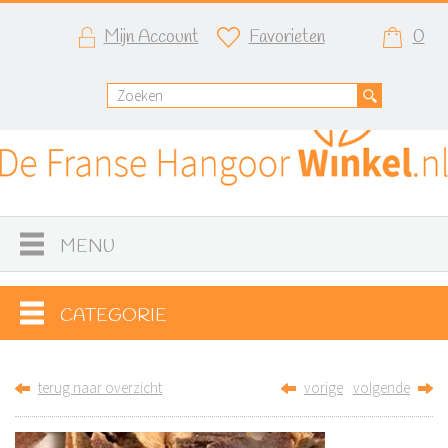
Mijn Account
Favorieten
0
MENU
CATEGORIE
terug naar overzicht
vorige
volgende