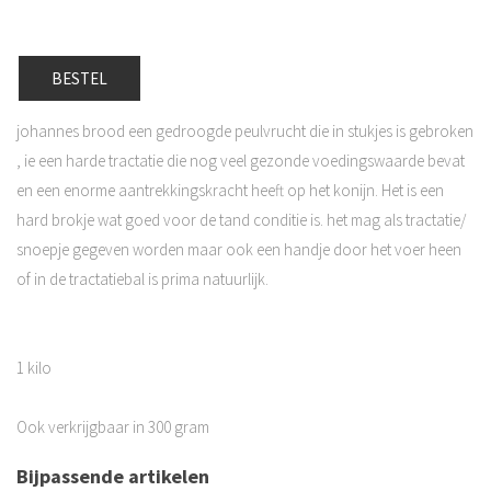
BESTEL
johannes brood een gedroogde peulvrucht die in stukjes is gebroken
, ie een harde tractatie die nog veel gezonde voedingswaarde bevat
en een enorme aantrekkingskracht heeft op het konijn. Het is een
hard brokje wat goed voor de tand conditie is. het mag als tractatie/
snoepje gegeven worden maar ook een handje door het voer heen
of in de tractatiebal is prima natuurlijk.
1 kilo
Ook verkrijgbaar in 300 gram
Bijpassende artikelen