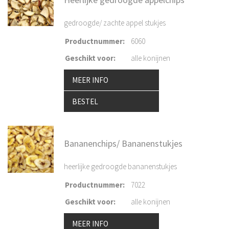
gedroogde/ zachte appel stukjes
Productnummer
:
6060
Geschikt voor
:
alle konijnen
MEER INFO
BESTEL
Bananenchips/ Bananenstukjes
heerlijke gedroogde bananenstukjes
Productnummer
:
7022
Geschikt voor
:
alle konijnen
MEER INFO