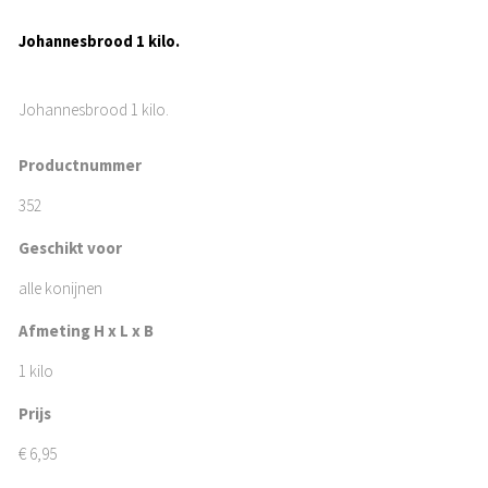
Johannesbrood 1 kilo.
Johannesbrood 1 kilo.
Productnummer
352
Geschikt voor
alle konijnen
Afmeting H x L x B
1 kilo
Prijs
€
6,95