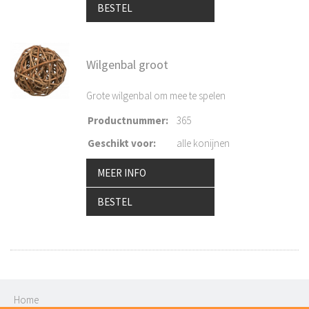
BESTEL
Wilgenbal groot
Grote wilgenbal om mee te spelen
Productnummer
:
365
Geschikt voor
:
alle konijnen
MEER INFO
BESTEL
Home