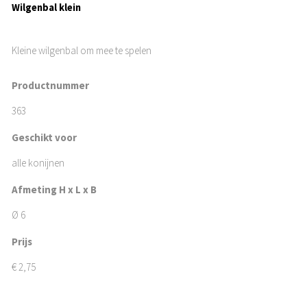
Wilgenbal klein
Kleine wilgenbal om mee te spelen
Productnummer
363
Geschikt voor
alle konijnen
Afmeting H x L x B
Ø 6
Prijs
€
2,75