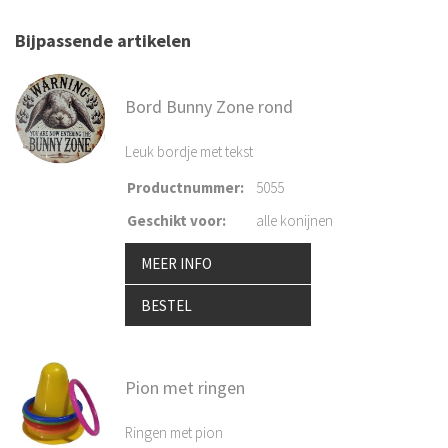
Bijpassende artikelen
Bord Bunny Zone rond
Leuk bordje met tekst
Productnummer
:
5055
Geschikt voor
:
alle konijnen
MEER INFO
BESTEL
Pion met ringen
Ringen met pion