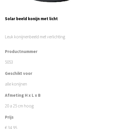
Solar beeld konijn met licht
Leuk konijnenbeeld met verlichting
Productnummer
5053
Geschikt voor
alle konijnen
Afmeting H x L x B
20 a 25 cm hoog
Prijs
€
34,95