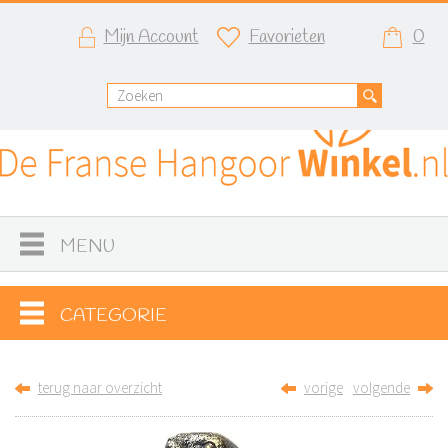
Mijn Account
Favorieten
0
MENU
CATEGORIE
terug naar overzicht
vorige
volgende