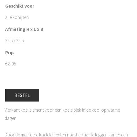
Geschikt voor
alle konijnen
Afmeting H x L x B
22.5 x 22.5
Prijs
€
8,95
BESTEL
Vierkant koel element voor een koele plek in de kooi op warme
dagen.
Door de meerdere koelelementen naast elkaar te leggen kan er een