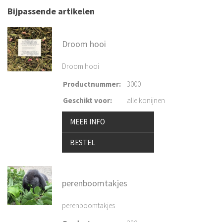
Bijpassende artikelen
Droom hooi
Droom hooi
Productnummer
:
3000
Geschikt voor
:
alle konijnen
MEER INFO
BESTEL
perenboomtakjes
perenboomtakjes