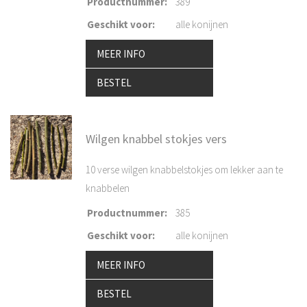
Productnummer
:
389
Geschikt voor
:
alle konijnen
MEER INFO
BESTEL
Wilgen knabbel stokjes vers
10 verse wilgen knabbelstokjes om lekker aan te
knabbelen
Productnummer
:
385
Geschikt voor
:
alle konijnen
MEER INFO
BESTEL