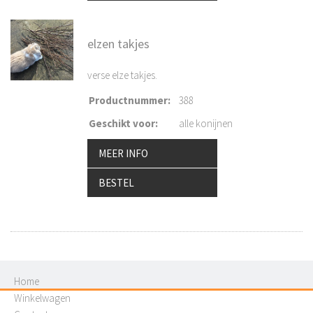
elzen takjes
verse elze takjes.
Productnummer
:
388
Geschikt voor
:
alle konijnen
MEER INFO
BESTEL
Home
Winkelwagen