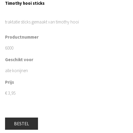
Timothy hooi sticks
traktatie sticks gemaakt van timothy hooi
Productnummer
6000
Geschikt voor
alle konijnen
Prijs
€
3,95
BESTEL