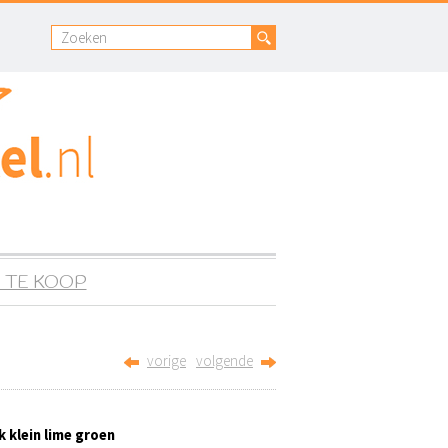
 TE KOOP
vorige
volgende
 klein lime groen