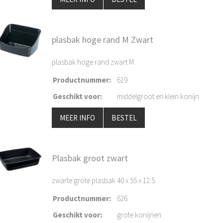
plasbak hoge rand M Zwart
plasbak hoge rand zwart M
Productnummer
:
619
Geschikt voor
:
middelgroot en klein konijn
MEER INFO
BESTEL
Plasbak groot zwart
zwarte grote plasbak 40 x 55 x 12.5
Productnummer
:
626
Geschikt voor
:
grote konijnen