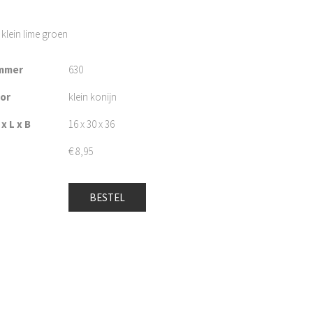
klein lime groen
mmer
630
oor
klein konijn
x L x B
16 x 30 x 36
€
8,95
BESTEL