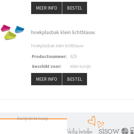
MEER INFO
BESTEL
hoekplasbak klein lichtblauw.
hoekplasbak klein lichtblauw.
Productnummer
:
629
Geschikt voor
:
klein konijn
MEER INFO
BESTEL
Konijnen te koop