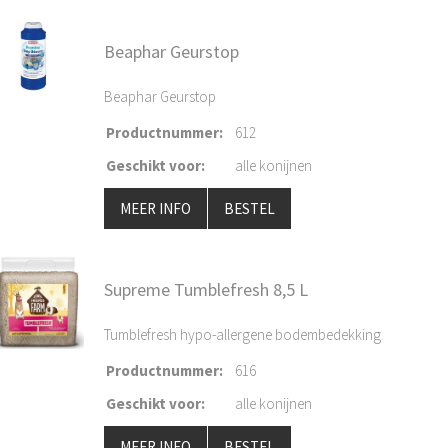
Beaphar Geurstop
Beaphar Geurstop
Productnummer
:
612
Geschikt voor
:
alle konijnen
MEER INFO
BESTEL
Supreme Tumblefresh 8,5 L
Tumblefresh hypo-allergene bodembedekking
Productnummer
:
616
Geschikt voor
:
alle konijnen
MEER INFO
BESTEL