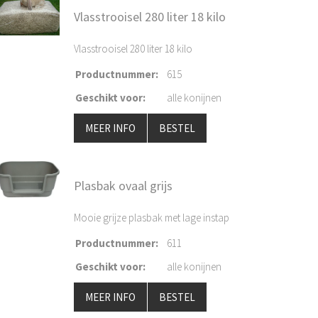
Vlasstrooisel 280 liter 18 kilo
Vlasstrooisel 280 liter 18 kilo
Productnummer
:
615
Geschikt voor
:
alle konijnen
MEER INFO
BESTEL
Plasbak ovaal grijs
Mooie grijze plasbak met lage instap
Productnummer
:
611
Geschikt voor
:
alle konijnen
MEER INFO
BESTEL