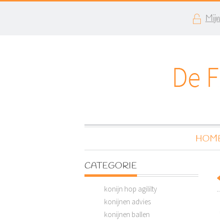
Mij
HOM
CATEGORIE
konijn hop agililty
konijnen advies
konijnen ballen