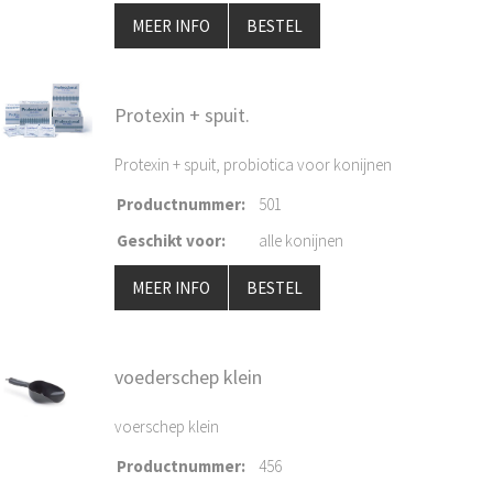
MEER INFO
BESTEL
Protexin + spuit.
Protexin + spuit, probiotica voor konijnen
Productnummer
:
501
Geschikt voor
:
alle konijnen
MEER INFO
BESTEL
voederschep klein
voerschep klein
Productnummer
:
456