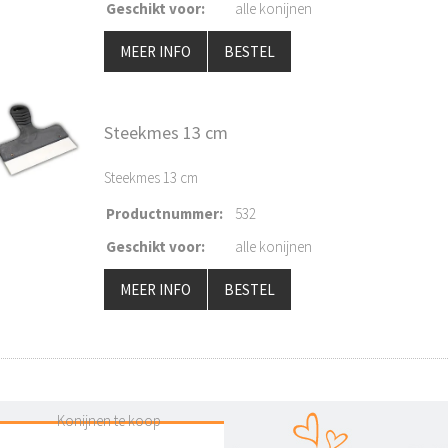
Geschikt voor
:
alle konijnen
MEER INFO
BESTEL
Steekmes 13 cm
Steekmes 13 cm
Productnummer
:
532
Geschikt voor
:
alle konijnen
MEER INFO
BESTEL
Konijnen te koop