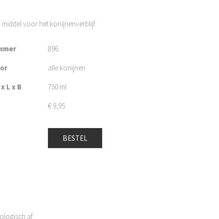
iddel voor het konijnenverblijf
mmer
896
oor
alle konijnen
x L x B
750 ml
€
9,95
BESTEL
iologisch af