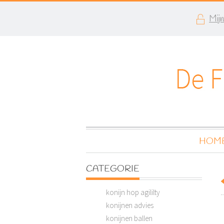
Mij
HOM
CATEGORIE
konijn hop agililty
konijnen advies
konijnen ballen