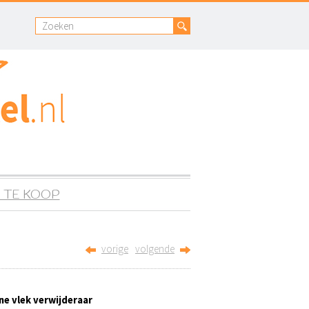
 TE KOOP
vorige
volgende
ine vlek verwijderaar