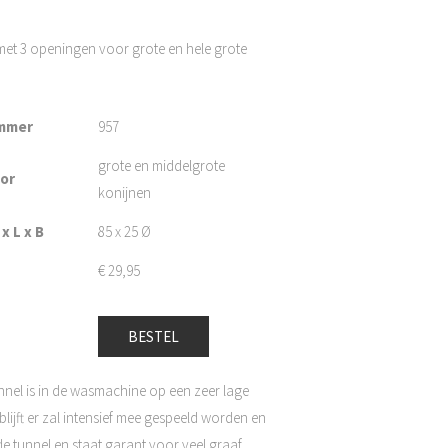
 met 3 openingen voor grote en hele grote
mmer
957
grote en middelgrote
oor
konijnen
x L x B
85 x 25 Ø
€
29,95
BESTEL
unnel is in de wasmachine op een zeer lage
blijft er zal intensief mee gespeeld worden en
e tunnel en staat garant voor veel graaf