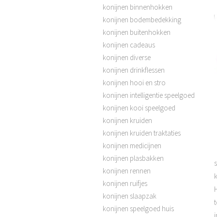
konijnen binnenhokken
konijnen bodembedekking
konijnen buitenhokken
konijnen cadeaus
konijnen diverse
konijnen drinkflessen
konijnen hooi en stro
konijnen intelligentie speelgoed
konijnen kooi speelgoed
konijnen kruiden
konijnen kruiden traktaties
konijnen medicijnen
konijnen plasbakken
konijnen rennen
k
konijnen ruifjes
konijnen slaapzak
t
konijnen speelgoed huis