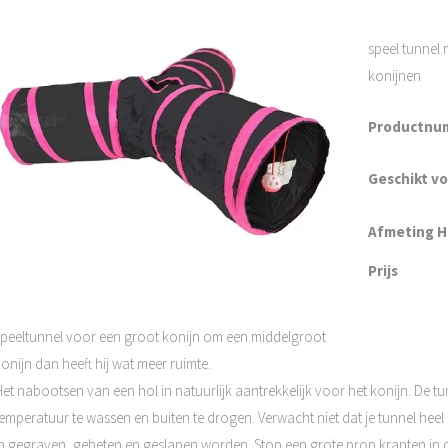
speel tunnel
konijnen
Productnu
Geschikt v
Afmeting H 
Prijs
speeltunnel voor een groot konijn om een middelgroot
onijn dan heeft hij wat meer ruimte.
Het nabootsen van een hol in natuurlijk aantrekkelijk voor het konijn. De t
emperatuur te wassen en buiten te drogen. Verwacht niet dat je tunnel heel 
in gegraven, gebeten en geslapen worden. Stop een grote prop kranten in d