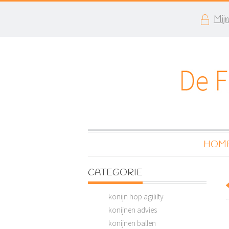
Mij
HOM
CATEGORIE
konijn hop agililty
konijnen advies
konijnen ballen