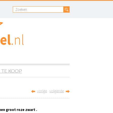
 TE KOOP
vorige
volgende
men groot roze zwart .