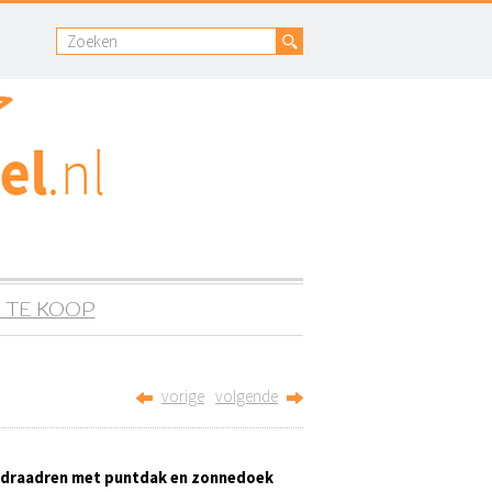
 TE KOOP
vorige
volgende
e draadren met puntdak en zonnedoek