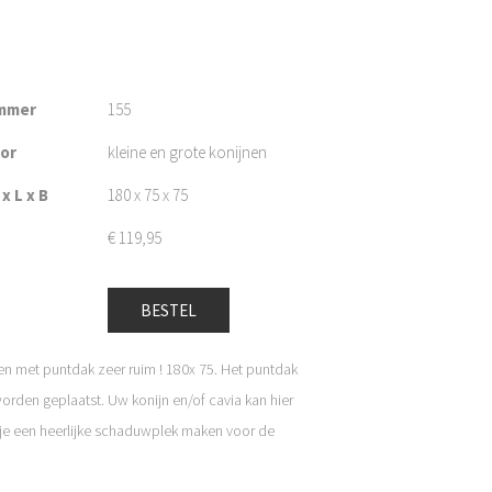
mmer
155
oor
kleine en grote konijnen
x L x B
180 x 75 x 75
€
119,95
BESTEL
en met puntdak zeer ruim ! 180x 75. Het puntdak
orden geplaatst. Uw konijn en/of cavia kan hier
 je een heerlijke schaduwplek maken voor de