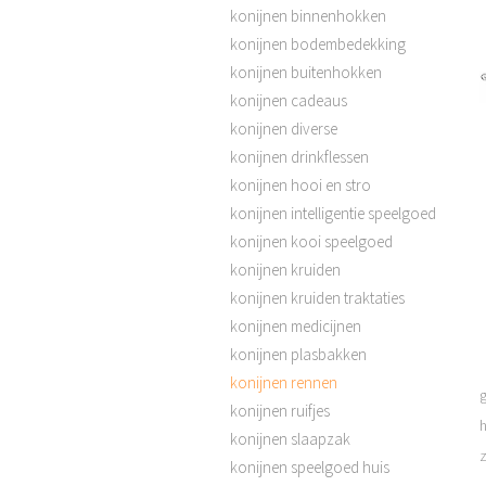
konijnen binnenhokken
konijnen bodembedekking
konijnen buitenhokken
konijnen cadeaus
konijnen diverse
konijnen drinkflessen
konijnen hooi en stro
konijnen intelligentie speelgoed
konijnen kooi speelgoed
konijnen kruiden
konijnen kruiden traktaties
konijnen medicijnen
konijnen plasbakken
konijnen rennen
g
konijnen ruifjes
h
konijnen slaapzak
konijnen speelgoed huis