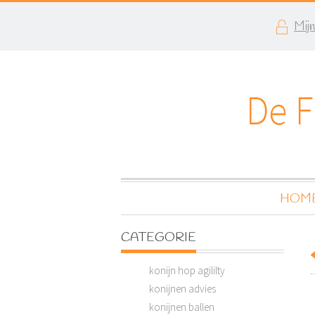
Mij
HOM
CATEGORIE
konijn hop agililty
konijnen advies
konijnen ballen