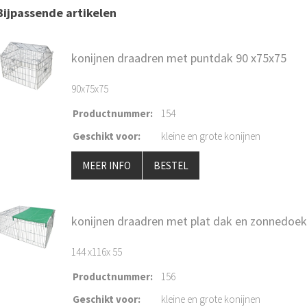
Bijpassende artikelen
konijnen draadren met puntdak 90 x75x75
90x75x75
Productnummer
:
154
Geschikt voor
:
kleine en grote konijnen
MEER INFO
BESTEL
konijnen draadren met plat dak en zonnedoek
144 x116x 55
Productnummer
:
156
Geschikt voor
:
kleine en grote konijnen