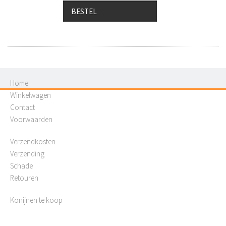
BESTEL
Home
Winkelwagen
Contact
Voorwaarden
Verzendkosten
Verzending
Schade
Retouren
Konijnen te koop