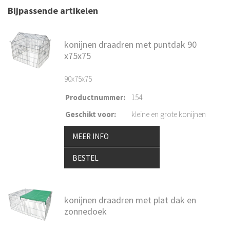
Bijpassende artikelen
konijnen draadren met puntdak 90
x75x75
90x75x75
Productnummer
:
154
Geschikt voor
:
kleine en grote konijnen
MEER INFO
BESTEL
konijnen draadren met plat dak en
zonnedoek