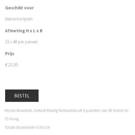
Geschikt voor
kleine konijnen
Afmeting H x L x B
25 x 48 per paneel
Prijs
€
23,95
BESTEL
Mooie draadren, metaal kleurig bestaande uit 6 panelen van 28 breed en
25 hoog.
Totale doorsnede is 90 cm