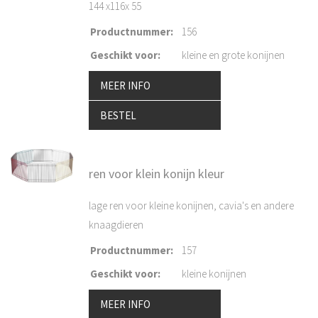
144 x116x 55
Productnummer
:
156
Geschikt voor
:
kleine en grote konijnen
MEER INFO
BESTEL
ren voor klein konijn kleur
lage ren voor kleine konijnen, cavia's en andere
knaagdieren
Productnummer
:
157
Geschikt voor
:
kleine konijnen
MEER INFO