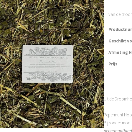
van de droom
Productnu
Geschikt v
Afmeting H 
Prijs
Uit de Droomhoo
Pepermunt Hoo
Bijzonder mooi 
pepermuntblad