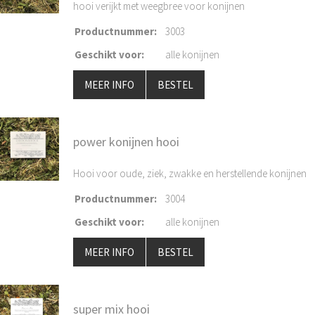
hooi verijkt met weegbree voor konijnen
Productnummer
:
3003
Geschikt voor
:
alle konijnen
MEER INFO
BESTEL
power konijnen hooi
Hooi voor oude, ziek, zwakke en herstellende konijnen
Productnummer
:
3004
Geschikt voor
:
alle konijnen
MEER INFO
BESTEL
super mix hooi