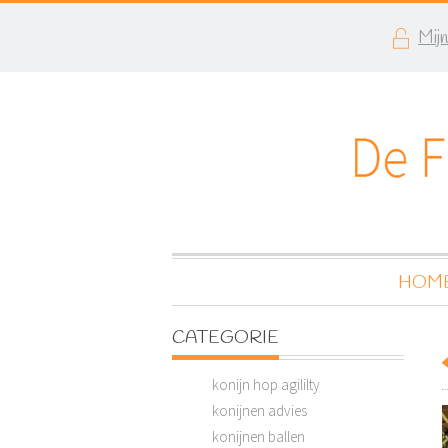
Mij
HOM
CATEGORIE
konijn hop agililty
konijnen advies
konijnen ballen