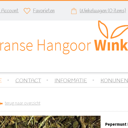
n Account
Favorieten
Winkelwagen (
0
items)
E
CONTACT
INFORMATIE
KONIJNEN
terug naar overzicht
Pepermunt 