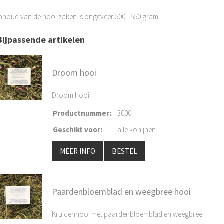
inhoud van de hooi zaken is ongeveer 500 - 550 gram.
Bijpassende artikelen
Droom hooi
Droom hooi
Productnummer
:
3000
Geschikt voor
:
alle konijnen
MEER INFO
BESTEL
Paardenbloemblad en weegbree hooi
Kruidenhooi met paardenbloemblad en weegbree