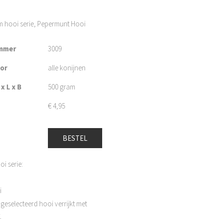
 hooi serie, Pepermunt Hooi
mmer
3009
oor
alle konijnen
x L x B
500 gram
€
4,95
BESTEL
i serie:
i
geselecteerd hooi verrijkt met
.