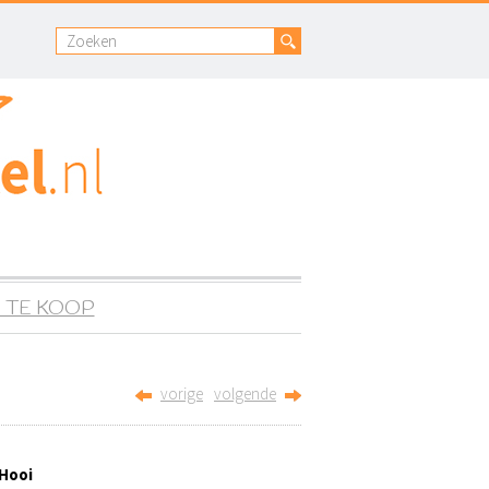
 TE KOOP
vorige
volgende
Hooi