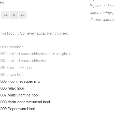
Pepermunt heef
spijsverterings
diarree, spijsv
In de Droom Hooi serie hebben we nog meer:
3000 droomhooi
3001 hooi met paardenbloemblad en weegbree
3002 hooi met paardenbloemblad
3003 Hooi met weegbree
3004 power hooi
3005 Hooi met super mix
3006 relax hooi
3007 Multi vitamine hooi
3008 darm ondersteunend hooi
3009 Pepermunt Hooi