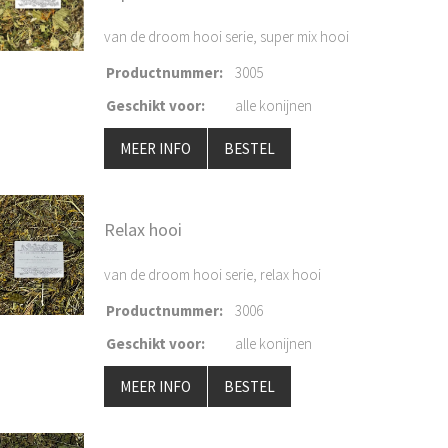
van de droom hooi serie, super mix hooi
Productnummer
:
3005
Geschikt voor
:
alle konijnen
MEER INFO
BESTEL
Relax hooi
van de droom hooi serie, relax hooi
Productnummer
:
3006
Geschikt voor
:
alle konijnen
MEER INFO
BESTEL