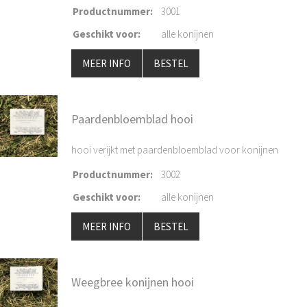
Productnummer
:
3001
Geschikt voor
:
alle konijnen
MEER INFO
BESTEL
Paardenbloemblad hooi
hooi verijkt met paardenbloemblad voor konijnen
Productnummer
:
3002
Geschikt voor
:
alle konijnen
MEER INFO
BESTEL
Weegbree konijnen hooi