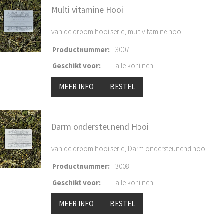
Multi vitamine Hooi
van de droom hooi serie, multivitamine hooi
Productnummer
:
3007
Geschikt voor
:
alle konijnen
MEER INFO
BESTEL
Darm ondersteunend Hooi
van de droom hooi serie, Darm ondersteunend hooi
Productnummer
:
3008
Geschikt voor
:
alle konijnen
MEER INFO
BESTEL