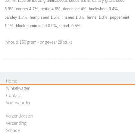
53.7%, rape oil 8.6%, graminaceous seeds 6.8%, canary grass seed
5.9%, carrots 4.7%, nettle 4.6%, dandelion 4%, buckwheat 3.4%,
parsley 1.7%, hemp seed 1.5%, linseed 1.3%, fennel 1.3%, peppermint
1.1%, black cumin seed 0.9%, starch 0.5%
inhoud: 150 gram - ongeveer 28 stuks
Home
Winkelwagen
Contact
Voorwaarden
Verzendkosten
Verzending
Schade