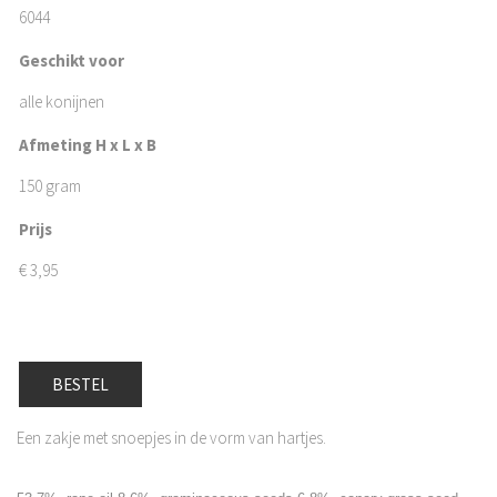
6044
Geschikt voor
alle konijnen
Afmeting H x L x B
150 gram
Prijs
€
3,95
BESTEL
Een zakje met snoepjes in de vorm van hartjes.