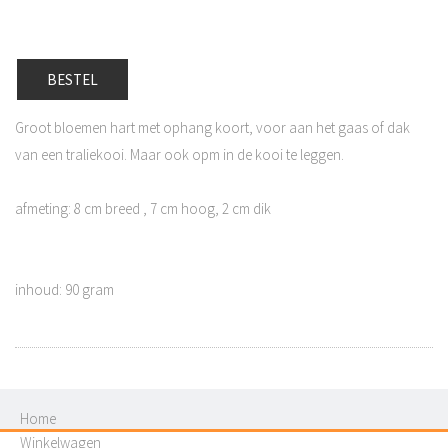
BESTEL
Groot bloemen hart met ophang koort, voor aan het gaas of dak
van een traliekooi. Maar ook opm in de kooi te leggen.
afmeting: 8 cm breed , 7 cm hoog, 2 cm dik
inhoud: 90 gram
Home
Winkelwagen