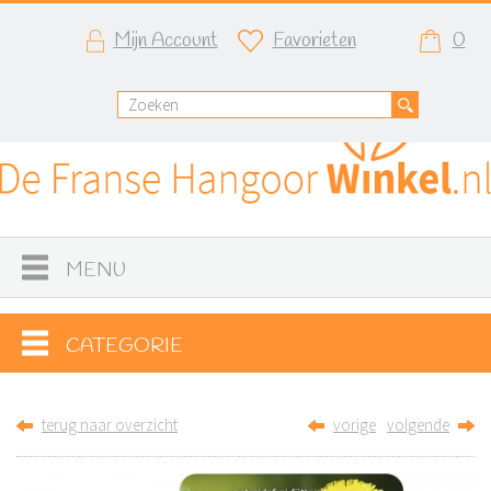
Mijn Account
Favorieten
0
MENU
CATEGORIE
terug naar overzicht
vorige
volgende